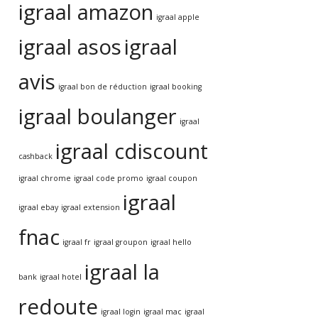
igraal amazon
igraal apple
igraal asos
igraal
avis
igraal bon de réduction
igraal booking
igraal boulanger
igraal
igraal cdiscount
cashback
igraal chrome
igraal code promo
igraal coupon
igraal
igraal ebay
igraal extension
fnac
igraal fr
igraal groupon
igraal hello
igraal la
bank
igraal hotel
redoute
igraal login
igraal mac
igraal