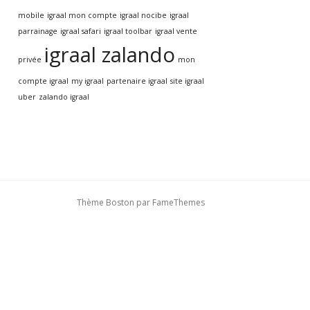
mobile
igraal mon compte
igraal nocibe
igraal
parrainage
igraal safari
igraal toolbar
igraal vente
igraal zalando
privée
mon
compte igraal
my igraal
partenaire igraal
site igraal
uber
zalando igraal
Thème Boston par
FameThemes