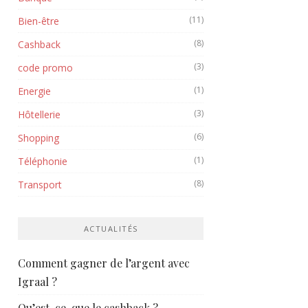
(11)
Bien-être
(8)
Cashback
(3)
code promo
(1)
Energie
(3)
Hôtellerie
(6)
Shopping
(1)
Téléphonie
(8)
Transport
ACTUALITÉS
Comment gagner de l’argent avec
Igraal ?
Qu’est-ce-que le cashback ?