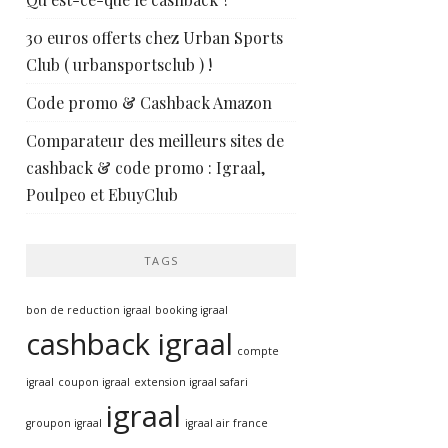
30 euros offerts chez Urban Sports
Club ( urbansportsclub ) !
Code promo & Cashback Amazon
Comparateur des meilleurs sites de
cashback & code promo : Igraal,
Poulpeo et EbuyClub
TAGS
bon de reduction igraal
booking igraal
cashback igraal
compte
igraal
coupon igraal
extension igraal safari
igraal
groupon igraal
igraal air france