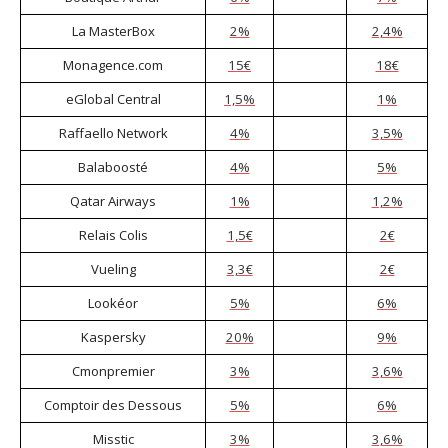
La MasterBox
2%
2,4%
Monagence.com
15€
18€
eGlobal Central
1,5%
1%
Raffaello Network
4%
3,5%
Balaboosté
4%
5%
Qatar Airways
1%
1,2%
Relais Colis
1,5€
2€
Vueling
3,3€
2€
Lookéor
5%
6%
Kaspersky
20%
9%
Cmonpremier
3%
3,6%
Comptoir des Dessous
5%
6%
Misstic
3%
3,6%