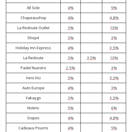
All Sole
4%
5%
Chapeaushop
4%
4,8%
La Redoute Outlet
3%
10%
Shop4
3%
3%
Holiday Inn Express
4%
3,5%
La Redoute
3%
3,5%
10%
Padel Nuestro
2,5%
3%
Veni Vici
5%
5,5%
Auto Europe
4%
3%
Yakaygo
3%
3,5%
Notino
5%
6%
Snipes
4%
4,8%
Cadeaux Pourris
4%
5%