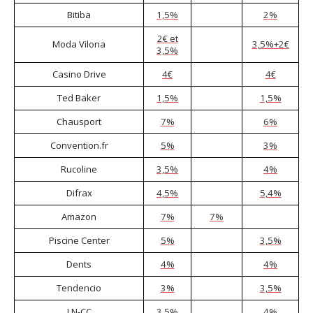
Bitiba
1,5%
2%
2€ et
Moda Vilona
3,5%
+
2€
3,5%
Casino Drive
4€
4€
Ted Baker
1,5%
1,5%
Chausport
7%
6%
Convention.fr
5%
3%
Rucoline
3,5%
4%
Difrax
4,5%
5,4%
Amazon
7%
7%
Piscine Center
5%
3,5%
Dents
4%
4%
Tendencio
3%
3,5%
LN-CC
3,5%
4%