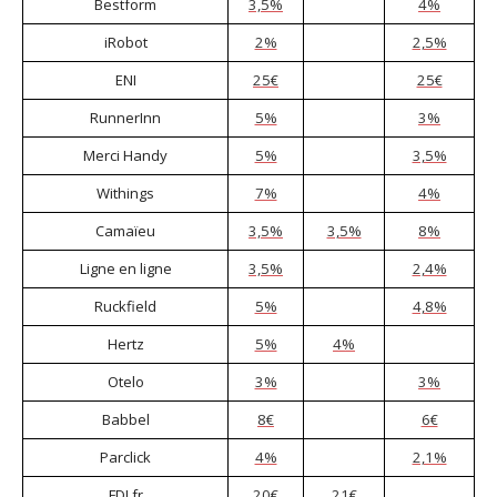
Bestform
3,5%
4%
iRobot
2%
2,5%
ENI
25€
25€
RunnerInn
5%
3%
Merci Handy
5%
3,5%
Withings
7%
4%
Camaïeu
3,5%
3,5%
8%
Ligne en ligne
3,5%
2,4%
Ruckfield
5%
4,8%
Hertz
5%
4%
Otelo
3%
3%
Babbel
8€
6€
Parclick
4%
2,1%
FDJ.fr
20€
21€