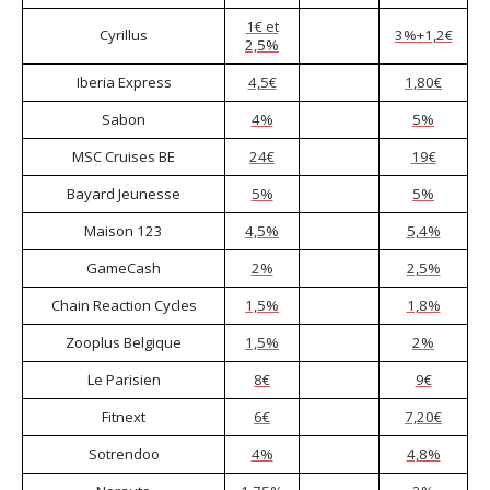
1€ et
Cyrillus
3%
+
1,2€
2,5%
Iberia Express
4,5€
1,80€
Sabon
4%
5%
MSC Cruises BE
24€
19€
Bayard Jeunesse
5%
5%
Maison 123
4,5%
5,4%
GameCash
2%
2,5%
Chain Reaction Cycles
1,5%
1,8%
Zooplus Belgique
1,5%
2%
Le Parisien
8€
9€
Fitnext
6€
7,20€
Sotrendoo
4%
4,8%