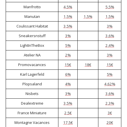
Manfrotto
4,5%
5,5%
Manutan
1,5%
1,5%
1,5%
Coulissant Habitat
3,5%
3%
Sneakersnstuff
3%
3,6%
LightInTheBox
5%
2,4%
Atelier NA
2%
3%
Promovacances
15€
18€
15€
Karl Lagerfeld
6%
5%
Plopsaland
4%
4,62%
Nisbets
3%
3,6%
Dealextreme
3,5%
2,3%
France Miniature
2,5€
3€
Montagne Vacances
17,5€
20€