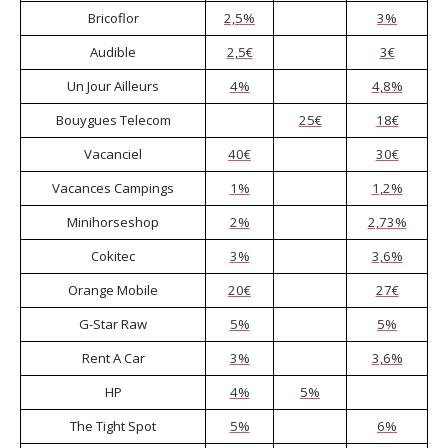
Bricoflor
2,5%
3%
Audible
2,5€
3€
Un Jour Ailleurs
4%
4,8%
Bouygues Telecom
25€
18€
Vacanciel
40€
30€
Vacances Campings
1%
1,2%
Minihorseshop
2%
2,73%
Cokitec
3%
3,6%
Orange Mobile
20€
27€
G-Star Raw
5%
5%
Rent A Car
3%
3,6%
HP
4%
5%
The Tight Spot
5%
6%