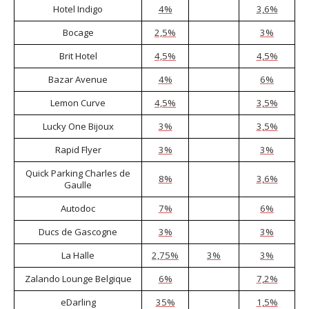
Hotel Indigo
4%
3,6%
Bocage
2,5%
3%
Brit Hotel
4,5%
4,5%
Bazar Avenue
4%
6%
Lemon Curve
4,5%
3,5%
Lucky One Bijoux
3%
3,5%
Rapid Flyer
3%
3%
Quick Parking Charles de
8%
3,6%
Gaulle
Autodoc
7%
6%
Ducs de Gascogne
3%
3%
La Halle
2,75%
3%
3%
Zalando Lounge Belgique
6%
7,2%
eDarling
35%
1,5%