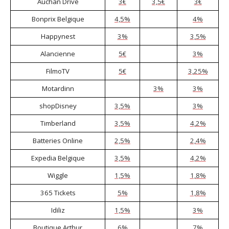
Auchan Drive
3€
3,5€
3€
Bonprix Belgique
4,5%
4%
Happynest
3%
3,5%
Alancienne
5€
3%
FilmoTV
5€
3,25%
Motardinn
3%
3%
shopDisney
3,5%
3%
Timberland
3,5%
4,2%
Batteries Online
2,5%
2,4%
Expedia Belgique
3,5%
4,2%
Wiggle
1,5%
1,8%
365 Tickets
5%
1,8%
Idiliz
1,5%
3%
Boutique Arthur
6%
7%