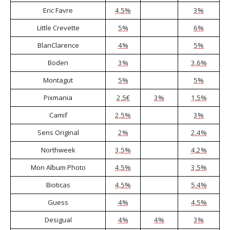
Eric Favre
4,5%
3%
Little Crevette
5%
6%
BlanClarence
4%
5%
Boden
3%
3,6%
Montagut
5%
5%
Pixmania
2,5€
3%
1,5%
Camif
2,5%
3%
Sens Original
2%
2,4%
Northweek
3,5%
4,2%
Mon Album Photo
4,5%
3,5%
Bioticas
4,5%
5,4%
Guess
4%
4,5%
Desigual
4%
4%
3%