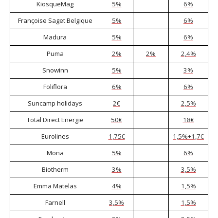
KiosqueMag
5%
6%
Françoise Saget Belgique
5%
6%
Madura
5%
6%
Puma
2%
2%
2,4%
Snowinn
5%
3%
Foliflora
6%
6%
Suncamp holidays
2€
2,5%
Total Direct Energie
50€
18€
Eurolines
1,75€
1,5%
+
1,7€
Mona
5%
6%
Biotherm
3%
3,5%
Emma Matelas
4%
1,5%
Farnell
3,5%
1,5%