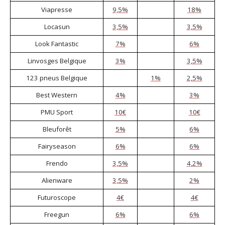
Viapresse
9,5%
18%
Locasun
3,5%
3,5%
Look Fantastic
7%
6%
Linvosges Belgique
3%
3,5%
123 pneus Belgique
1%
2,5%
Best Western
4%
3%
PMU Sport
10€
10€
Bleuforêt
5%
6%
Fairyseason
6%
6%
Frendo
3,5%
4,2%
Alienware
3,5%
2%
Futuroscope
4€
4€
Freegun
6%
6%