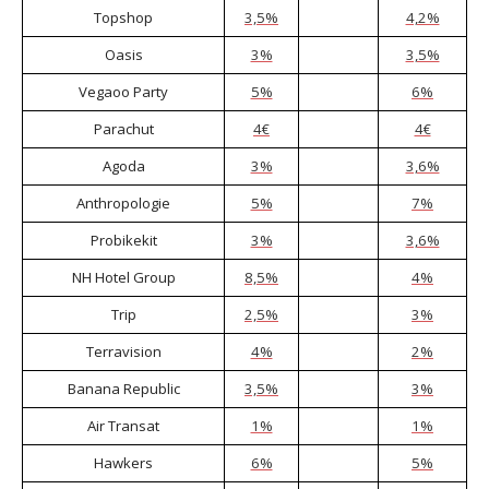
Topshop
3,5%
4,2%
Oasis
3%
3,5%
Vegaoo Party
5%
6%
Parachut
4€
4€
Agoda
3%
3,6%
Anthropologie
5%
7%
Probikekit
3%
3,6%
NH Hotel Group
8,5%
4%
Trip
2,5%
3%
Terravision
4%
2%
Banana Republic
3,5%
3%
Air Transat
1%
1%
Hawkers
6%
5%