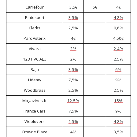
Carrefour
3,5€
5€
4€
Plutosport
3,5%
4,2%
Clarks
2,5%
0,6%
Parc Astérix
4€
4,50€
Vivara
2%
2,4%
123 PVC ALU
2%
2,5%
Raja
3,5%
6%
Udemy
7,5%
9%
Woodbrass
2,5%
2,5%
Magazines.fr
12,5%
15%
France Cars
7,5%
9%
Woolovers
1,5%
4,8%
Crowne Plaza
4%
3,5%