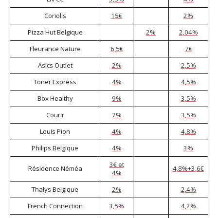
Coriolis
15€
2%
Pizza Hut Belgique
2%
2,04%
Fleurance Nature
6,5€
7€
Asics Outlet
2%
2,5%
Toner Express
4%
4,5%
Box Healthy
9%
3,5%
Courir
7%
3,5%
Louis Pion
4%
4,8%
Philips Belgique
4%
3%
3€ et
Résidence Néméa
4,8%
+
3,6€
4%
Thalys Belgique
2%
2,4%
French Connection
3,5%
4,2%