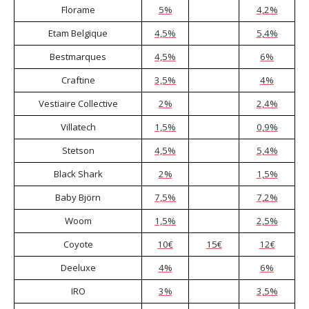
Florame
5%
4,2%
Etam Belgique
4,5%
5,4%
Bestmarques
4,5%
6%
Craftine
3,5%
4%
Vestiaire Collective
2%
2,4%
Villatech
1,5%
0,9%
Stetson
4,5%
5,4%
Black Shark
2%
1,5%
Baby Björn
7,5%
7,2%
Woom
1,5%
2,5%
Coyote
10€
15€
12€
Deeluxe
4%
6%
IRO
3%
3,5%