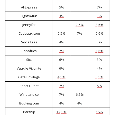
AliExpress
5%
7%
Lights4fun
3%
3%
Jennyfer
2,5%
2,5%
Cadeaux.com
6,5%
7%
6,6%
SocialEras
4%
3%
Panafrica
7%
3,6%
Sixt
6%
3%
Vaux le Vicomte
6%
4%
Café Privilège
4,5%
5,5%
Sport-Outlet
7%
5%
Wine and co
7%
6,5%
Booking.com
4%
4%
Parship
12,5%
15%